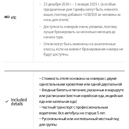
23 декабря 2024 г. – 1 января 2025 г. (в особые
праздничные дни тарифы могут быть немного
выше, поэтому добавьте +USD$50 за человека за
airline_seat_individual_suite
etc
ночь для отеля)
Доступность номеров очень уязвима, поэтому
лучше бронировать за несколько месяцев до
начала тура.
Отели могут быть заменены на аналогичные
классы, если на момент бронирования номера не
будут доступны.
~ Стоимость отеля основана на номерах с двумя
односпальными кроватями или одной двуспальной
~ Входные билеты и питание, указанные в маршруте
или расписании (местная корейская еда, индийская
Included
check
еда или халяльная еда)
details
~ Частный транспорт с профессиональным
водителем. Все автобусы не старше 5 лет.
~ Русскоязычный или англоязычный местный гид
для группы