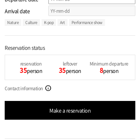
Arrival date
Nature
Culture
K-pop
Art
Performance show
Reservation status
reservation
leftover
Minimum departure
35
35
8
person
person
person
info
Contact information
Make a reservation