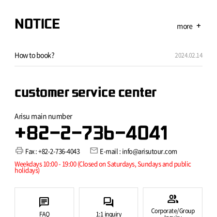
NOTICE
more
add
How to book?
2024.02.14
customer service center
Arisu main number
+82-2-736-4041
print
mail
Fax : +82-2-736-4043
E-mail : info@arisutour.com
Weekdays 10:00 - 19:00 (Closed on Saturdays, Sundays and public
holidays)
group
chat
forum
Corporate/Group
FAQ
1:1 inquiry