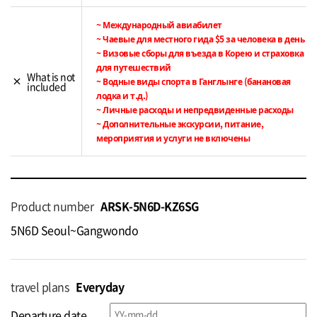
~ Международный авиабилет
~ Чаевые для местного гида $5 за человека в день
~ Визовые сборы для въезда в Корею и страховка
для путешествий
What is not
close
~ Водные виды спорта в Ганглынге (банановая
included
лодка и т.д.)
~ Личные расходы и непредвиденные расходы
~ Дополнительные экскурсии, питание,
мероприятия и услуги не включены
Product number
ARSK-5N6D-KZ6SG
5N6D Seoul~Gangwondo
travel plans
Everyday
Departure date