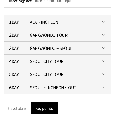
Meeting place
Incheon International Airport
1DAY
ALA ~ INCHEON
expand_more
2DAY
GANGWONDO TOUR
expand_more
3DAY
GANGWONDO ~ SEOUL
expand_more
4DAY
SEOUL CITY TOUR
expand_more
5DAY
SEOUL CITY TOUR
expand_more
6DAY
SEOUL ~ INCHEON ~ OUT
expand_more
travel plans
Key points