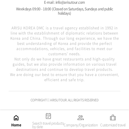
E-mail : info@arisutour.com
Weekdays 09:00 - 18:00 (Closed on Saturdays, Sundays and public
holidays)
ARISU KOREA DMC is a travel agency established in 1992 in
line with the establishment of diplomatic relations between
Korea and China. Through our long experience, we have the
best understanding of Korea and provide the perfect
accommodations, vehicles, and facilities to meet our
customers' needs.
Not only do we have great restaurants and high-quality
guides, but we also provide information on various travel
destinations and continue to develop travel products.
We are doing our best to ensure that you have a convenient,
efficient and safe trip.
COPYRIGHTⓒ ARISUTOUR. ALL RIGHTS RESERVED
event_available
home
group
trip
Search travel products
Home
Company/Organization
Customized travel
by date