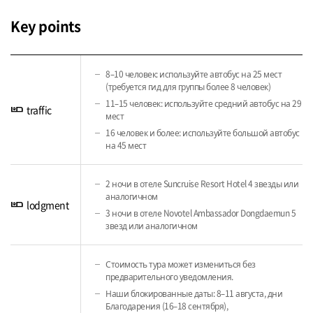
Key points
8–10 человек: используйте автобус на 25 мест
(требуется гид для группы более 8 человек)
11–15 человек: используйте средний автобус на 29
airline_seat_individual_suite
traffic
мест
16 человек и более: используйте большой автобус
на 45 мест
2 ночи в отеле Suncruise Resort Hotel 4 звезды или
аналогичном
airline_seat_individual_suite
lodgment
3 ночи в отеле Novotel Ambassador Dongdaemun 5
звезд или аналогичном
Стоимость тура может измениться без
предварительного уведомления.
Наши блокированные даты: 8–11 августа, дни
Благодарения (16–18 сентября),