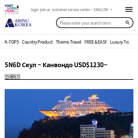
menu
arrow_drop_down
login
join us
customer service center
ENGLISH
search
K-TOP5
Country Product
Theme Travel
FREE &EASY
Luxury Travel
5N6D Сеул ~ Канвондо USD$1230~
인쇄하기