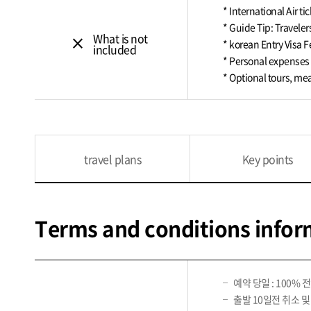
* International Air ti
* Guide Tip: Traveler
What is not
close
* korean Entry Visa F
included
* Personal expenses
* Optional tours, mea
travel plans
Key points
Terms and conditions infor
예약 당일 : 100% 
출발 10일전 취소 및