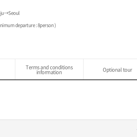
ju→Seoul
inimum departure : 8person )
Terms and conditions
Optional tour
information
exp