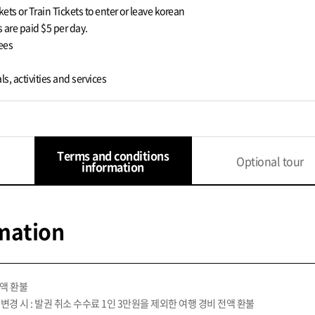
ckets or Train Tickets to enter or leave korean
s are paid $5 per day.
ees
ls, activities and services
Terms and conditions
Optional tour
information
mation
전액 환불
 변경 시 : 발권 취소 수수료 1인 3만원을 제외한 여행 경비 전액 환불