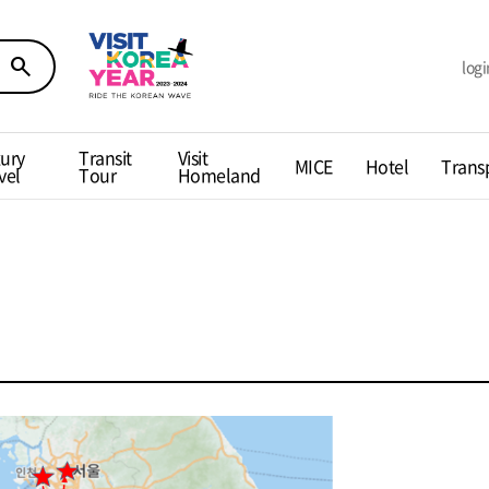
search
logi
ury
Transit
Visit
MICE
Hotel
Trans
vel
Tour
Homeland