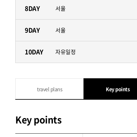
8DAY
서울
9DAY
서울
10DAY
자유일정
travel plans
Key points
Key points