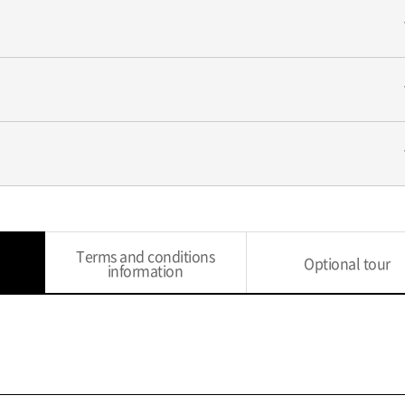
exp
exp
exp
Terms and conditions
Optional tour
information