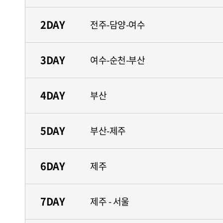
2DAY
전주-담양-여수
3DAY
여수-순천-부산
4DAY
부산
5DAY
부산-제주
6DAY
제주
7DAY
제주 - 서울