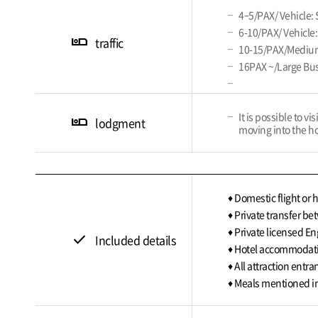
4–5/PAX/ Vehicle: 
6-10/PAX/ Vehicle:
airline_seat_individual_suite
traffic
10-15/PAX/Mediu
16PAX ~/Large Bu
It is possible to v
airline_seat_individual_suite
lodgment
moving into the ho
♦ Domestic flight or 
♦ Private transfer bet
♦ Private licensed E
check
Included details
♦ Hotel accommodatio
♦ All attraction entra
♦ Meals mentioned in 