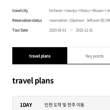
travel city
Incheon→Jeonju→Yeosu→Busan→Je
Reservation status
reservation : 10person leftover:30 ( M
Tour Date
2025-02-01
2025-12-31
travel plans
Key points
travel plans
1DAY
인천 도착 및 전주 이동