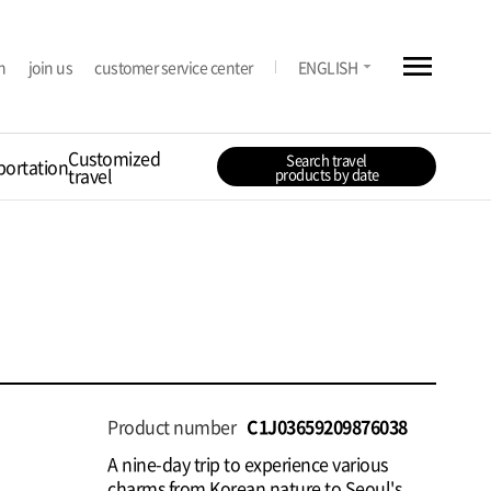
menu
arrow_drop_down
n
join us
customer service center
ENGLISH
Customized
Search travel
portation
travel
products by date
Product number
C1J03659209876038
A nine-day trip to experience various
charms from Korean nature to Seoul's