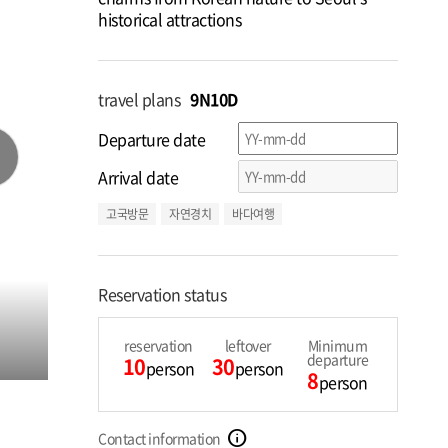
historical attractions
travel plans
9N10D
Departure date
t
Arrival date
고국방문
자연경치
바다여행
Reservation status
reservation
leftover
Minimum
departure
10
30
person
person
8
person
info
Contact information