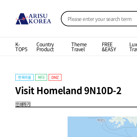
K-
Country
Theme
FREE
Lux
TOP5
Product
Travel
&EASY
Tra
한옥마을
바다
DMZ
Visit Homeland 9N10D-2
인쇄하기